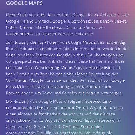
GOOGLE MAPS
Diese Seite nutzt den Kartendienst Google Maps. Anbieter ist die
Google Ireland Limited („Google“), Gordon House, Barrow Street,
Dublin 4, Irland. Mit Hilfe dieses Dienstes können wir
Kartenmaterial auf unserer Website einbinden.
Zur Nutzung der Funktionen von Google Maps ist es notwendig,
Ihre IP-Adresse zu speichern. Diese Informationen werden in der
Regel an einen Server von Google in den USA übertragen und
dort gespeichert. Der Anbieter dieser Seite hat keinen Einfluss
auf diese Datenübertragung. Wenn Google Maps aktiviert ist,
kann Google zum Zwecke der einheitlichen Darstellung der
Schriftarten Google Fonts verwenden. Beim Aufruf von Google
Maps lädt Ihr Browser die benötigten Web Fonts in ihren
Browsercache, um Texte und Schriftarten korrekt anzuzeigen.
Die Nutzung von Google Maps erfolgt im Interesse einer
ansprechenden Darstellung unserer Online-Angebote und an
einer leichten Auffindbarkeit der von uns auf der Website
angegebenen Orte. Dies stellt ein berechtigtes Interesse im
Sinne von Art. 6 Abs. 1 lit. f DSGVO dar. Sofern eine
entsprechende Einwilligung abgefragt wurde, erfolgt die