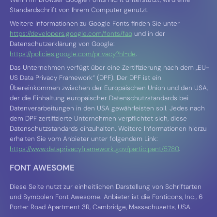
Standardschrift von Ihrem Computer genutzt.
Weitere Informationen zu Google Fonts finden Sie unter
https://developers.google.com/fonts/faq
und in der
Datenschutzerklärung von Google:
https://policies.google.com/privacy?hl=de
.
Das Unternehmen verfügt über eine Zertifizierung nach dem „EU-
US Data Privacy Framework“ (DPF). Der DPF ist ein
Übereinkommen zwischen der Europäischen Union und den USA,
der die Einhaltung europäischer Datenschutzstandards bei
Datenverarbeitungen in den USA gewährleisten soll. Jedes nach
dem DPF zertifizierte Unternehmen verpflichtet sich, diese
Datenschutzstandards einzuhalten. Weitere Informationen hierzu
erhalten Sie vom Anbieter unter folgendem Link:
https://www.dataprivacyframework.gov/participant/5780
.
FONT AWESOME
Diese Seite nutzt zur einheitlichen Darstellung von Schriftarten
und Symbolen Font Awesome. Anbieter ist die Fonticons, Inc., 6
Porter Road Apartment 3R, Cambridge, Massachusetts, USA.