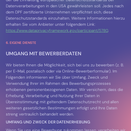
Datenverarbeitungen in den USA gewährleisten soll. Jedes nach
dem DPF zertifizierte Unternehmen verpflichtet sich, diese
Datenschutzstandards einzuhalten. Weitere Informationen hierzu
erhalten Sie vom Anbieter unter folgendem Link:
https://www.dataprivacyframework.gov/participant/5780
.
6. EIGENE DIENSTE
UMGANG MIT BEWERBERDATEN
Wir bieten Ihnen die Möglichkeit, sich bei uns zu bewerben (z. B.
per E-Mail, postalisch oder via Online-Bewerberformular). Im
Folgenden informieren wir Sie über Umfang, Zweck und
Verwendung Ihrer im Rahmen des Bewerbungsprozesses
erhobenen personenbezogenen Daten. Wir versichern, dass die
Erhebung, Verarbeitung und Nutzung Ihrer Daten in
Übereinstimmung mit geltendem Datenschutzrecht und allen
weiteren gesetzlichen Bestimmungen erfolgt und Ihre Daten
streng vertraulich behandelt werden.
UMFANG UND ZWECK DER DATENERHEBUNG
Wenn Sie uns eine Bewerbung zukommen lassen, verarbeiten wir