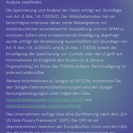
Analyse stattfindet.
Die Speicherung und Analyse der Daten erfolgt auf Grundlage
von Art. 6 Abs. 1 lit. f DSGVO. Der Websitebetreiber hat ein
berechtigtes Interesse daran, seine Webangebote vor
missbräuchlicher automatisierter Ausspähung und vor SPAM zu
schützen. Sofern eine entsprechende Einwilligung abgefragt
wurde, erfolgt die Verarbeitung ausschließlich auf Grundlage von
Art. 6 Abs. 1 lit. a DSGVO und § 25 Abs. 1 TDDDG, soweit die
Einwilligung die Speicherung von Cookies oder den Zugriff auf
Informationen im Endgerät des Nutzers (z. B. Device-
Fingerprinting) im Sinne des TDDDG umfasst. Die Einwilligung ist
jederzeit widerrufbar.
Weitere Informationen zu Google reCAPTCHA entnehmen Sie
den Google-Datenschutzbestimmungen und den Google
Nutzungsbedingungen unter folgenden Links:
https://policies.google.com/privacy?hl=de
und
https://policies.google.com/terms?hl=de
.
Das Unternehmen verfügt über eine Zertifizierung nach dem „EU-
US Data Privacy Framework“ (DPF). Der DPF ist ein
Übereinkommen zwischen der Europäischen Union und den USA,
der die Einhaltung europäischer Datenschutzstandards bei