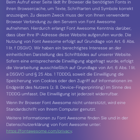
Beim Aufruf einer Seite lädt Ihr Browser die benötigten Fonts in
ihren Browsercache, um Texte, Schriftarten und Symbole korrekt
anzuzeigen. Zu diesem Zweck muss der von Ihnen verwendete
Browser Verbindung zu den Servern von Font Awesome
aufnehmen. Hierdurch erlangt Font Awesome Kenntnis darüber,
dass über Ihre IP-Adresse diese Website aufgerufen wurde. Die
Nutzung von Font Awesome erfolgt auf Grundlage von Art. 6 Abs.
1 lit. f DSGVO. Wir haben ein berechtigtes Interesse an der
einheitlichen Darstellung des Schriftbildes auf unserer Website.
Sofern eine entsprechende Einwilligung abgefragt wurde, erfolgt
die Verarbeitung ausschließlich auf Grundlage von Art. 6 Abs. 1 lit.
a DSGVO und § 25 Abs. 1 TDDDG, soweit die Einwilligung die
Speicherung von Cookies oder den Zugriff auf Informationen im
Endgerät des Nutzers (z. B. Device-Fingerprinting) im Sinne des
TDDDG umfasst. Die Einwilligung ist jederzeit widerrufbar.
Wenn Ihr Browser Font Awesome nicht unterstützt, wird eine
Standardschrift von Ihrem Computer genutzt.
Weitere Informationen zu Font Awesome finden Sie und in der
Datenschutzerklärung von Font Awesome unter:
https://fontawesome.com/privacy
.