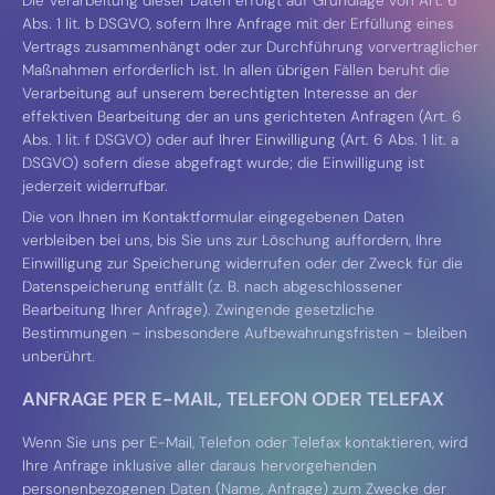
Die Verarbeitung dieser Daten erfolgt auf Grundlage von Art. 6
Abs. 1 lit. b DSGVO, sofern Ihre Anfrage mit der Erfüllung eines
Vertrags zusammenhängt oder zur Durchführung vorvertraglicher
Maßnahmen erforderlich ist. In allen übrigen Fällen beruht die
Verarbeitung auf unserem berechtigten Interesse an der
effektiven Bearbeitung der an uns gerichteten Anfragen (Art. 6
Abs. 1 lit. f DSGVO) oder auf Ihrer Einwilligung (Art. 6 Abs. 1 lit. a
DSGVO) sofern diese abgefragt wurde; die Einwilligung ist
jederzeit widerrufbar.
Die von Ihnen im Kontaktformular eingegebenen Daten
verbleiben bei uns, bis Sie uns zur Löschung auffordern, Ihre
Einwilligung zur Speicherung widerrufen oder der Zweck für die
Datenspeicherung entfällt (z. B. nach abgeschlossener
Bearbeitung Ihrer Anfrage). Zwingende gesetzliche
Bestimmungen – insbesondere Aufbewahrungsfristen – bleiben
unberührt.
ANFRAGE PER E-MAIL, TELEFON ODER TELEFAX
Wenn Sie uns per E-Mail, Telefon oder Telefax kontaktieren, wird
Ihre Anfrage inklusive aller daraus hervorgehenden
personenbezogenen Daten (Name, Anfrage) zum Zwecke der