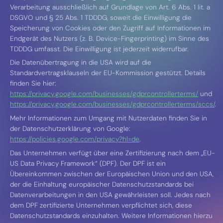
Verarbeitung ausschließlich auf Grundlage von Art. 6 Abs. 1 lit. a
DSGVO und § 25 Abs. 1 TDDDG, soweit die Einwilligung die
Speicherung von Cookies oder den Zugriff auf Informationen im
Endgerät des Nutzers (z. B. Device-Fingerprinting) im Sinne des
TDDDG umfasst. Die Einwilligung ist jederzeit widerrufbar.
Die Datenübertragung in die USA wird auf die
Standardvertragsklauseln der EU-Kommission gestützt. Details
finden Sie hier:
https://privacy.google.com/businesses/gdprcontrollerterms/
und
https://privacy.google.com/businesses/gdprcontrollerterms/sccs/
.
Mehr Informationen zum Umgang mit Nutzerdaten finden Sie in
der Datenschutzerklärung von Google:
https://policies.google.com/privacy?hl=de
.
Das Unternehmen verfügt über eine Zertifizierung nach dem „EU-
US Data Privacy Framework“ (DPF). Der DPF ist ein
Übereinkommen zwischen der Europäischen Union und den USA,
der die Einhaltung europäischer Datenschutzstandards bei
Datenverarbeitungen in den USA gewährleisten soll. Jedes nach
dem DPF zertifizierte Unternehmen verpflichtet sich, diese
Datenschutzstandards einzuhalten. Weitere Informationen hierzu