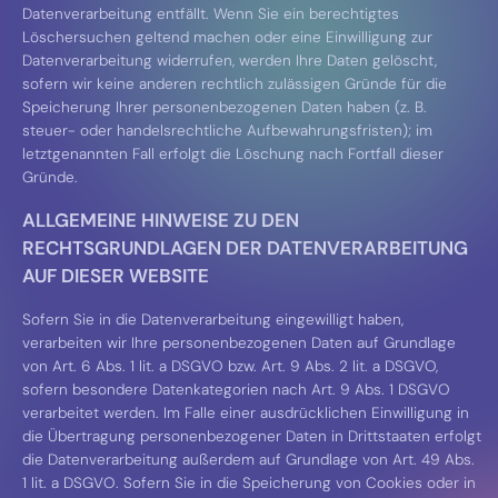
Datenverarbeitung entfällt. Wenn Sie ein berechtigtes
Löschersuchen geltend machen oder eine Einwilligung zur
Datenverarbeitung widerrufen, werden Ihre Daten gelöscht,
sofern wir keine anderen rechtlich zulässigen Gründe für die
Speicherung Ihrer personenbezogenen Daten haben (z. B.
steuer- oder handelsrechtliche Aufbewahrungsfristen); im
letztgenannten Fall erfolgt die Löschung nach Fortfall dieser
Gründe.
ALLGEMEINE HINWEISE ZU DEN
RECHTSGRUNDLAGEN DER DATENVERARBEITUNG
AUF DIESER WEBSITE
Sofern Sie in die Datenverarbeitung eingewilligt haben,
verarbeiten wir Ihre personenbezogenen Daten auf Grundlage
von Art. 6 Abs. 1 lit. a DSGVO bzw. Art. 9 Abs. 2 lit. a DSGVO,
sofern besondere Datenkategorien nach Art. 9 Abs. 1 DSGVO
verarbeitet werden. Im Falle einer ausdrücklichen Einwilligung in
die Übertragung personenbezogener Daten in Drittstaaten erfolgt
die Datenverarbeitung außerdem auf Grundlage von Art. 49 Abs.
1 lit. a DSGVO. Sofern Sie in die Speicherung von Cookies oder in