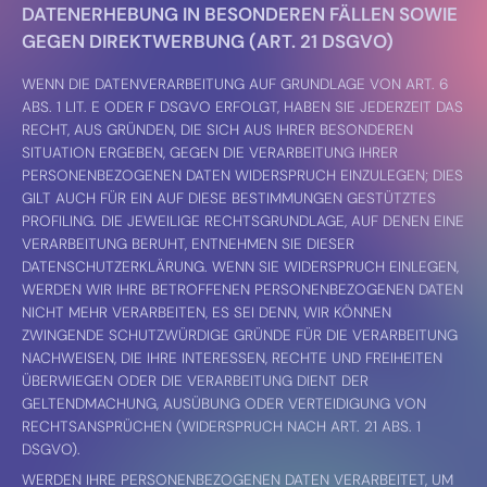
DATENERHEBUNG IN BESONDEREN FÄLLEN SOWIE
GEGEN DIREKTWERBUNG (ART. 21 DSGVO)
WENN DIE DATENVERARBEITUNG AUF GRUNDLAGE VON ART. 6
ABS. 1 LIT. E ODER F DSGVO ERFOLGT, HABEN SIE JEDERZEIT DAS
RECHT, AUS GRÜNDEN, DIE SICH AUS IHRER BESONDEREN
SITUATION ERGEBEN, GEGEN DIE VERARBEITUNG IHRER
PERSONENBEZOGENEN DATEN WIDERSPRUCH EINZULEGEN; DIES
GILT AUCH FÜR EIN AUF DIESE BESTIMMUNGEN GESTÜTZTES
PROFILING. DIE JEWEILIGE RECHTSGRUNDLAGE, AUF DENEN EINE
VERARBEITUNG BERUHT, ENTNEHMEN SIE DIESER
DATENSCHUTZERKLÄRUNG. WENN SIE WIDERSPRUCH EINLEGEN,
WERDEN WIR IHRE BETROFFENEN PERSONENBEZOGENEN DATEN
NICHT MEHR VERARBEITEN, ES SEI DENN, WIR KÖNNEN
ZWINGENDE SCHUTZWÜRDIGE GRÜNDE FÜR DIE VERARBEITUNG
NACHWEISEN, DIE IHRE INTERESSEN, RECHTE UND FREIHEITEN
ÜBERWIEGEN ODER DIE VERARBEITUNG DIENT DER
GELTENDMACHUNG, AUSÜBUNG ODER VERTEIDIGUNG VON
RECHTSANSPRÜCHEN (WIDERSPRUCH NACH ART. 21 ABS. 1
DSGVO).
WERDEN IHRE PERSONENBEZOGENEN DATEN VERARBEITET, UM