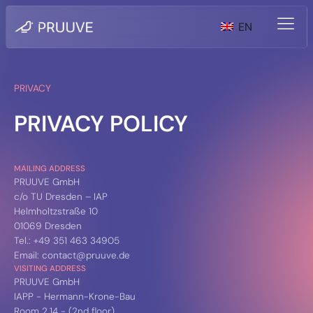
EN
PRIVACY
PRIVACY POLICY
MAILING ADDRESS
PRUUVE GmbH
c/o TU Dresden – IAP
Helmholtzstraße 10
01069 Dresden
Tel.: +49 351 463 34905
Email: contact@pruuve.de
VISITING ADDRESS
PRUUVE GmbH
IAPP - Hermann-Krone-Bau
Room 2.14 - (2nd floor)