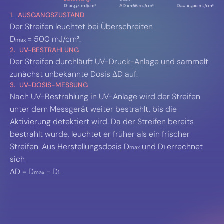
1. AUSGANGSZUSTAND
Der Streifen leuchtet bei Überschreiten
D
= 500 mJ/cm².
max
2. UV-BESTRAHLUNG
Der Streifen durchläuft UV-Druck-Anlage und sammelt
zunächst unbekannte Dosis ΔD auf.
3. UV-DOSIS-MESSUNG
Nach UV-Bestrahlung in UV-Anlage wird der Streifen
unter dem Messgerät weiter bestrahlt, bis die
Aktivierung detektiert wird. Da der Streifen bereits
bestrahlt wurde, leuchtet er früher als ein frischer
Streifen. Aus Herstellungsdosis D
und D
errechnet
max
1
sich
ΔD = D
- D
.
max
1